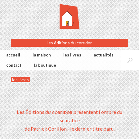
les éditions du corridor
accueil
la maison
les livres
actualités
contact
la boutique
les livres
corridor
Les Éditions
du
présentent l'ombre du
scarabée
de Patrick Corillon
-
le dernier titre paru.