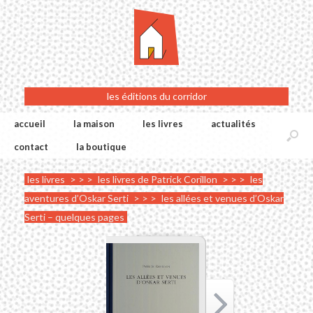
les éditions du corridor
accueil
la maison
les livres
actualités
contact
la boutique
les livres
> > >
les livres de Patrick Corillon
> > >
les
aventures d’Oskar Serti
> > >
les allées et venues d’Oskar
Serti – quelques pages