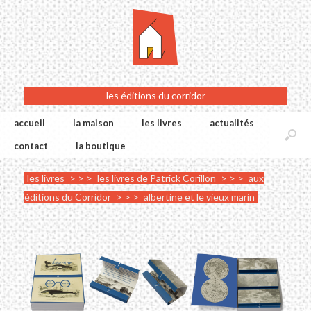
les éditions du corridor
accueil
la maison
les livres
actualités
contact
la boutique
les livres
> > >
les livres de Patrick Corillon
> > >
aux
éditions du Corridor
> > >
albertine et le vieux marin