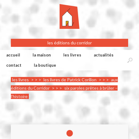
les éditions du corridor
accueil
la maison
les livres
actualités
contact
la boutique
les livres
> > >
les livres de Patrick Corillon
> > >
aux
éditions du Corridor
> > >
six paroles prêtes à brûler –
l’histoire
●